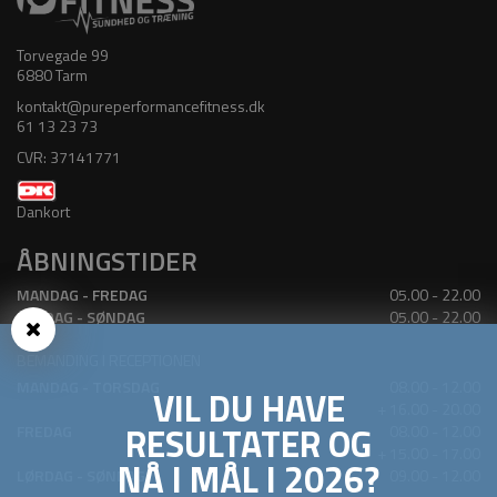
Torvegade 99
6880 Tarm
kontakt@pureperformancefitness.dk
61 13 23 73
CVR: 37141771
Dankort
ÅBNINGSTIDER
MANDAG - FREDAG
05.00 - 22.00
LØRDAG - SØNDAG
05.00 - 22.00
BEMANDING I RECEPTIONEN
MANDAG - TORSDAG
08.00 - 12.00
VIL DU HAVE
+ 16.00 - 20.00
RESULTATER OG
FREDAG
08.00 - 12.00
+ 15.00 - 17.00
NÅ I MÅL I 2026?
LØRDAG - SØNDAG
09.00 - 12.00