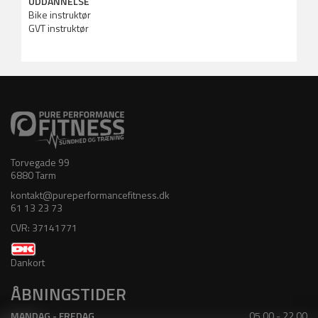
UDDANNELSE
Bike instruktør
GVT instruktør
Torvegade 99
6880 Tarm
kontakt@pureperformancefitness.dk
61 13 23 73
CVR: 37141771
Dankort
ÅBNINGSTIDER
MANDAG - FREDAG
05.00 - 22.00