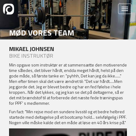
MØD VORES TEAM
MIKAEL JOHNSEN
BIKE INSTRUKTØR
Min opgave som instruktør er at sammensætte den motiverende
time således, det bliver hårdt, endda meget hårdt, helst på den
gode måde, så første tanke er: "pyhhh, Det kan jeg da ikke......"
Men efter timen skal det være ændret til: "Det var hårdt.....Men
jeg gjorde det. Jeg er blevet bedre og har en fed følelse i hele
kroppen.. Når det lykkes, og jeg kan se det på deltagerne, så er
det mit brændstof til at forberede det næste fede træningspas
for PPF' s medlemmer.
Fun fact: "
Min rejse mod en sundere livsstil og et bedre helbred
startede med deltagelse på et bootcamp hold... selvfølgelig i PPF.
Nogen ville måske kalde det en måde at løse en 40 års krise på."